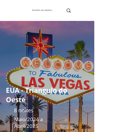
EUA - Triangulo do
Oeste
8 noites
Maio/2024 a
Abril/2025