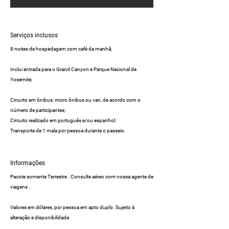
Serviços inclusos
8 noites de hospedagem com café da manhã;
Inclui entrada para o Grand Canyon e Parque Nacional de
Yosemite;
Circuito em ônibus, micro ônibus ou van, de acordo com o
número de participantes;
Circuito realizado em português e/ou espanhol;
Transporte de 1 mala por pessoa durante o passeio.
Informações
Pacote somente Terrestre . Consulte aéreo com nossa agente de
viagens .
Valores em dólares, por pessoa em apto duplo. Sujeito à
alteração e disponibilidade.